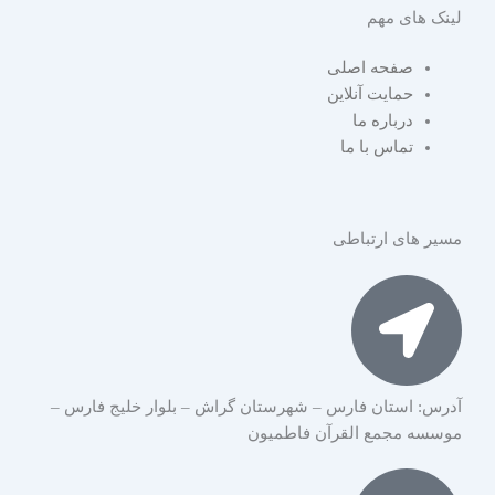
n
e
h
لینک های مهم
s
l
a
صفحه اصلی
t
e
t
حمایت آنلاین
درباره ما
تماس با ما
a
g
s
g
r
a
مسیر های ارتباطی
r
a
p
a
m
p
m
آدرس: استان فارس – شهرستان گراش – بلوار خلیج فارس –
موسسه مجمع القرآن فاطمیون