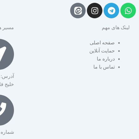
I
T
W
n
e
h
s
l
a
لینک های مهم
مسیر ه
t
e
t
a
g
s
صفحه اصلی
g
r
a
حمایت آنلاین
r
a
p
درباره ما
a
m
p
تماس با ما
m
آدرس: 
خلیج ف
شماره تماس: 