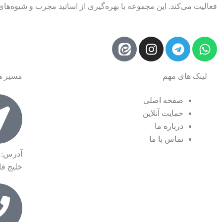
فعالیت می‌کند. این مجموعه با بهره‌گیری از اساتید مجرب و شیوه‌ها
I
T
W
n
e
h
s
l
a
لینک های مهم
مسیر ه
t
e
t
a
g
s
صفحه اصلی
g
r
a
حمایت آنلاین
r
a
p
درباره ما
a
m
p
تماس با ما
m
آدرس: 
خلیج ف