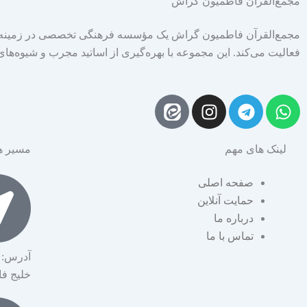
مجمع‌القرآن فاطمیون گراش
مجمع‌القرآن فاطمیون گراش یک مؤسسه فرهنگی تخصصی در زمینه آ
فعالیت می‌کند. این مجموعه با بهره‌گیری از اساتید مجرب و شیوه‌ها
I
T
W
n
e
h
s
l
a
لینک های مهم
مسیر ه
t
e
t
a
g
s
صفحه اصلی
g
r
a
حمایت آنلاین
r
a
p
درباره ما
a
m
p
تماس با ما
m
آدرس: 
خلیج ف