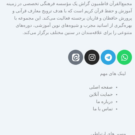
مجمع‌القرآن فاطمیون گراش یک مؤسسه فرهنگی تخصصی در زمینه
آموزش و حفظ قرآن کریم است که با هدف ترویج معارف قرآنی و
پرورش حافظان و قاریان برجسته فعالیت می‌کند. این مجموعه با
بهره‌گیری از اساتید مجرب و شیوه‌های نوین آموزشی، دوره‌های
متنوعی را برای علاقه‌مندان در سنین مختلف برگزار می‌کند.
I
T
W
n
e
h
s
l
a
لینک های مهم
t
e
t
a
g
s
صفحه اصلی
g
r
a
حمایت آنلاین
r
a
p
درباره ما
a
m
p
تماس با ما
m
مسیر های ارتباطی