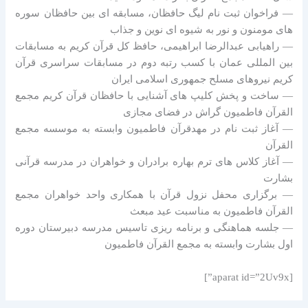
— فراخوان ثبت نام لیگ حافظان، مسابقه ای بین حافظان سوره
های مومنون و نور به شیوه ای نوین و جذاب
— راهیابی عبدالرضا ابراهیمی، حافظ کل قرآن کریم به مسابقات
بین المللی عمان با کسب رتبه دوم در مسابقات سراسری قرآن
کریم نیروهای مسلح جمهوری اسلامی ایران
— ساخت و پخش کلیپ های آشنایی با حافظان قرآن کریم مجمع
القرآن فاطمیون گراش در فضای مجازی
— آغاز ثبت نام در مهدقرآن فاطمیون وابسته به موسسه مجمع
القرآن
— آغاز کلاس های ترم بهاره برادران و خواهران در مدرسه قرآنی
بشارت
— برگزاری محفل نزول قرآن با همکاری واحد خواهران مجمع
القرآن فاطمیون به مناسبت عید مبعث
— جلسه هماهنگی و برنامه ریزی تاسیس مدرسه دبیرستان دوره
اول بشارت وابسته به مجمع القرآن فاطمیون
[aparat id=”2Uv9x”]