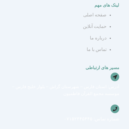
s
l
a
لینک های مهم
t
e
t
صفحه اصلی
a
g
s
حمایت آنلاین
درباره ما
a
r
g
تماس با ما
r
a
p
a
m
p
مسیر های ارتباطی
m
آدرس: استان فارس – شهرستان گراش – بلوار خلیج فارس –
موسسه مجمع القرآن فاطمیون
شماره تماس: ۰۷۱۵۲۴۴۵۴۴۵