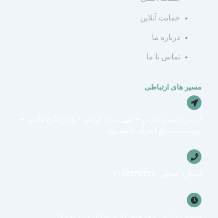
a
g
s
حمایت آنلاین
درباره ما
a
r
g
تماس با ما
r
a
p
a
m
p
مسیر های ارتباطی
m
آدرس: استان فارس – شهرستان گراش – بلوار خلیج فارس –
موسسه مجمع القرآن فاطمیون
شماره تماس: ۰۷۱۵۲۴۴۵۴۴۵
ساعت کاری : روز های کاری ساعت ۱۰ تا ۲۰