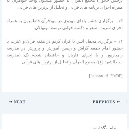
نرجس خاتون) مجمع القرآن با حضور مسئول واحد خواهران به
همراه اجرای برنامه های قرآنی و تجلیل از برترین های قرآنی.
۱۳ – برگزاری جشن یلدای مهدوی در مهدقرآن فاطمیون به همراه
اجرای سرود ، شعر و دکلمه خوانی توسط نونهالان.
۱۴ – برگزاری محفل انس با قرآن کریم در هفته قرآن و عترت با
حضور امام جمعه گراش و رییس آموزش و پرورش در مدرسه
رامیارپور و با اجرای قاریان و حافظان شعبه یک (مدرسه
سیدالشهدا(ع)) مجمع القرآن و تجلیل از برترین های قرآنی.
[aparat id=”Irf0P”]
NEXT
PREVIOUS
پیام بگذارید