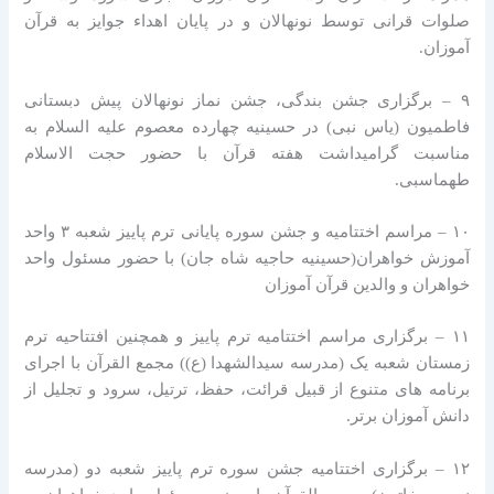
صلوات قرانی توسط نونهالان و در پایان اهداء جوایز به قرآن
آموزان.
۹ – برگزاری جشن بندگی، جشن نماز نونهالان پیش دبستانی
فاطمیون (یاس نبی) در حسینیه چهارده معصوم علیه السلام به
مناسبت گرامیداشت هفته قرآن با حضور حجت الاسلام
طهماسبی.
۱۰ – مراسم اختتامیه و جشن سوره پایانی ترم پاییز شعبه ۳ واحد
آموزش خواهران(حسینیه حاجیه شاه جان) با حضور مسئول واحد
خواهران و والدین قرآن آموزان
۱۱ – برگزاری مراسم اختتامیه ترم پاییز و همچنین افتتاحیه ترم
زمستان شعبه یک (مدرسه سیدالشهدا (ع)) مجمع القرآن با اجرای
برنامه های متنوع از قبیل قرائت، حفظ، ترتیل، سرود و تجلیل از
دانش آموزان برتر.
۱۲ – برگزاری اختتامیه جشن سوره ترم پاییز شعبه دو (مدرسه