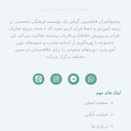
مجمع‌القرآن فاطمیون گراش
مجمع‌القرآن فاطمیون گراش یک مؤسسه فرهنگی تخصصی در
زمینه آموزش و حفظ قرآن کریم است که با هدف ترویج معارف
قرآنی و پرورش حافظان و قاریان برجسته فعالیت می‌کند. این
مجموعه با بهره‌گیری از اساتید مجرب و شیوه‌های نوین
آموزشی، دوره‌های متنوعی را برای علاقه‌مندان در سنین
مختلف برگزار می‌کند.
I
T
W
n
e
h
s
l
a
لینک های مهم
t
e
t
a
g
s
صفحه اصلی
g
r
a
r
a
p
حمایت آنلاین
a
m
p
درباره ما
m