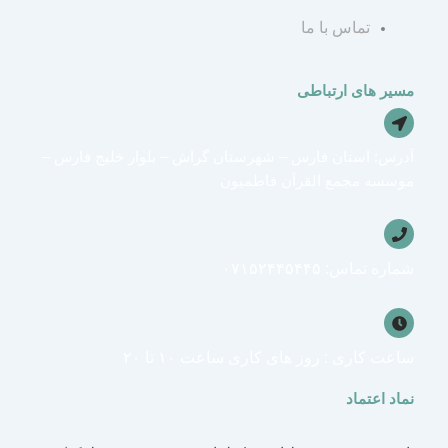
g
r
a
تماس با ما
r
a
p
a
m
p
مسیر های ارتباطی
m
آدرس: استان فارس – شهرستان گراش – بلوار خلیج فارس –
موسسه مجمع القرآن فاطمیون
شماره تماس: ۰۷۱۵۲۴۴۵۴۴۵
ساعت کاری : روز های کاری ساعت ۱۰ تا ۲۰
نماد اعتماد