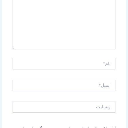
کنید..
نام*
ایمیل*
وبسایت