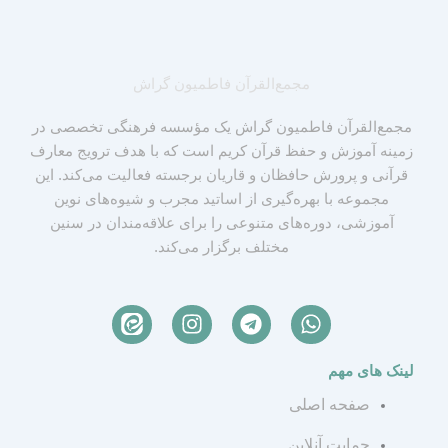
مجمع‌القرآن فاطمیون گراش
مجمع‌القرآن فاطمیون گراش یک مؤسسه فرهنگی تخصصی در
زمینه آموزش و حفظ قرآن کریم است که با هدف ترویج معارف
قرآنی و پرورش حافظان و قاریان برجسته فعالیت می‌کند. این
مجموعه با بهره‌گیری از اساتید مجرب و شیوه‌های نوین
آموزشی، دوره‌های متنوعی را برای علاقه‌مندان در سنین
مختلف برگزار می‌کند.
I
T
W
n
e
h
s
l
a
لینک های مهم
t
e
t
a
g
s
صفحه اصلی
g
r
a
r
a
p
حمایت آنلاین