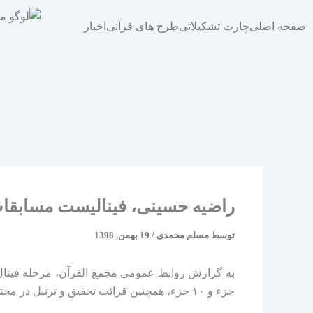
فتن
ه
صفحه اصلی
چارت تشکیلاتی
طرح های قرآنی
اخبار
حتوا
راضیه حسینی، فینالیست مسابقات 
توسط
مسلم محمدی
/
19 بهمن, 1398
جزء و ۱۰ جزء، همچنین قرائت تحقیق و ترتیل در مجتمع یاوران حضرت مهدی(عج) جمکران برگزار شد.