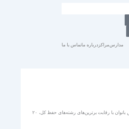
مدارس
مراکز
درباره ما
تماس با ما
به گزارش روابط عمومی مجمع القرآن، مرحله فینال سیزدهمین دوره مسابقات سراسری دارالقرآن امام علی(ع) در بخش بانوان با رقابت برترین‌های رشته‌های حفظ کل، ۲۰