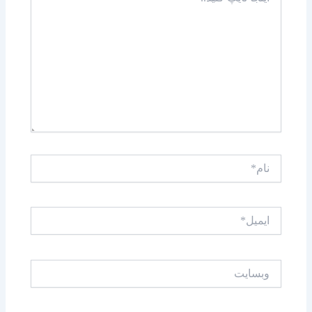
تایپ
کنید..
نام*
ایمیل*
وبسایت