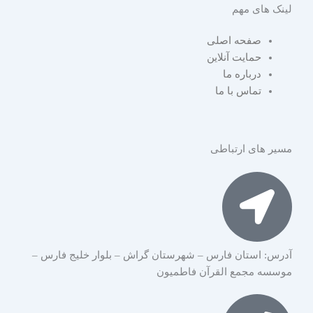
لینک های مهم
t
e
t
a
g
s
صفحه اصلی
g
r
a
حمایت آنلاین
r
a
p
درباره ما
a
m
p
تماس با ما
m
مسیر های ارتباطی
آدرس: استان فارس – شهرستان گراش – بلوار خلیج فارس –
موسسه مجمع القرآن فاطمیون