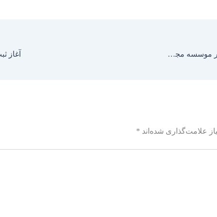
برگزاری دوره بایدها و نبایدهای امور تربیتی، تشکیلاتی در موسسه مجمع القرآن فاطمیون
آغاز ث
ز علامت‌گذاری شده‌اند
*