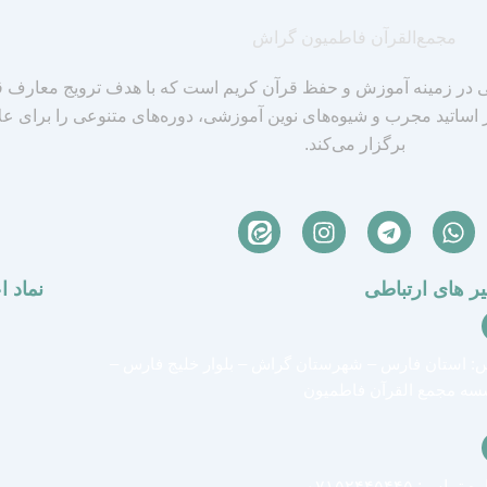
مجمع‌القرآن فاطمیون گراش
ر زمینه آموزش و حفظ قرآن کریم است که با هدف ترویج معارف ق
ز اساتید مجرب و شیوه‌های نوین آموزشی، دوره‌های متنوعی را برای ع
برگزار می‌کند.
I
T
W
n
e
h
s
l
a
ر های ارتباطی
نماد ا
t
e
t
a
g
s
g
r
a
r
a
p
: استان فارس – شهرستان گراش – بلوار خلیج فارس –
a
m
p
ه مجمع القرآن فاطمیون
m
ماس: ۰۷۱۵۲۴۴۵۴۴۵