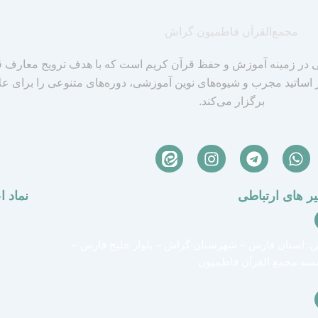
مجمع‌القرآن فاطمیون گراش
ر زمینه آموزش و حفظ قرآن کریم است که با هدف ترویج معارف ق
ز اساتید مجرب و شیوه‌های نوین آموزشی، دوره‌های متنوعی را برای ع
برگزار می‌کند.
I
T
W
n
e
h
s
l
a
ر های ارتباطی
نماد ا
t
e
t
a
g
s
g
r
a
r
a
p
: استان فارس – شهرستان گراش – بلوار خلیج فارس –
a
m
p
ه مجمع القرآن فاطمیون
m