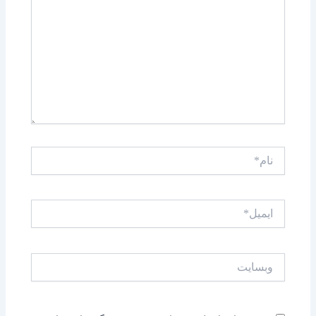
کنید..
نام*
ایمیل*
وبسایت