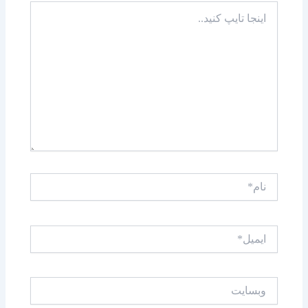
اینجا
تایپ
کنید..
نام*
ایمیل*
وبسایت