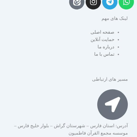
n
e
h
s
l
a
لینک های مهم
t
e
t
a
g
s
صفحه اصلی
g
r
a
حمایت آنلاین
r
a
p
درباره ما
a
m
p
تماس با ما
m
مسیر های ارتباطی
آدرس: استان فارس – شهرستان گراش – بلوار خلیج فارس –
موسسه مجمع القرآن فاطمیون