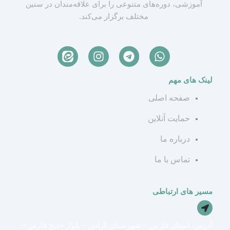
آموزشی، دوره‌های متنوعی را برای علاقه‌مندان در سنین
مختلف برگزار می‌کند.
I
T
W
n
e
h
s
l
a
لینک های مهم
t
e
t
a
g
s
صفحه اصلی
g
r
a
r
a
p
حمایت آنلاین
a
m
p
درباره ما
m
تماس با ما
مسیر های ارتباطی
آدرس: استان فارس – شهرستان گراش – بلوار خلیج فارس –